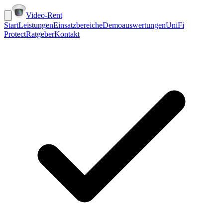
Video-Rent
Start
Leistungen
Einsatzbereiche
Demoauswertungen
UniFi
Protect
Ratgeber
Kontakt