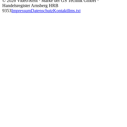
©
2026
Video-Rent
·
Marke der GS Technik GmbH
·
Handelsregister Arnsberg HRB
9353
Impressum
Datenschutz
Kontakt
llms.txt