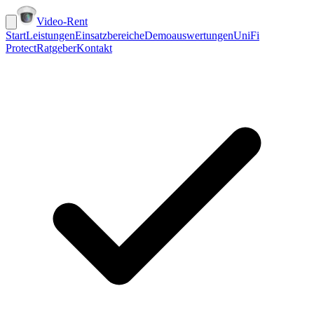
Video-Rent
Start
Leistungen
Einsatzbereiche
Demoauswertungen
UniFi
Protect
Ratgeber
Kontakt