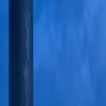
Video-Rent
Start
Leistungen
Einsatzbereiche
Demoauswertungen
UniFi Protect
Ratg